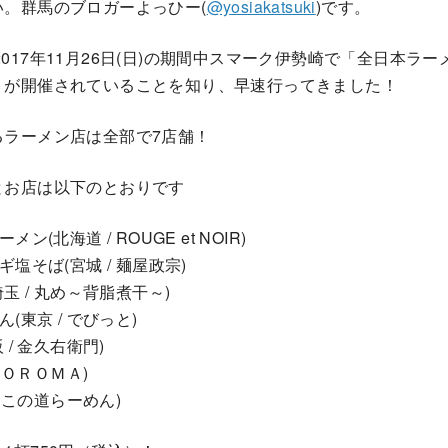
。群馬のブロガーよっひー(
@yosiakatsuki
)です。
)～2017年11月26日(日)の期間中スマーク伊勢崎で「全日本ラー
トが開催されていることを知り、早速行ってきました！
るラーメン店は全部で7店舗！
とお店は以下のとおりです
(北海道 / ROUGE et NOIR)
塩そば(宮城 / 麺屋政宗)
玉 / 丸め～背脂煮干～)
(東京 / でびっと)
/ 金久右衛門)
ＮＯＲＯＭＡ)
 この道らーめん)