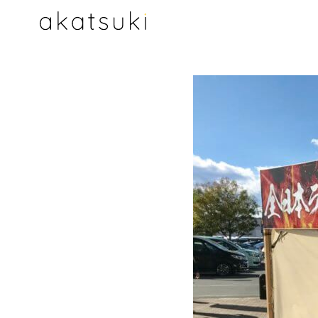
コ
ン
テ
ン
ツ
へ
移
動