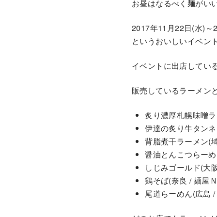
お昼はなるべく麺がいい
2017年11月22日(水
というおいしいイベン
イベントに出店してい
販売しているラーメン
炙り濃厚札幌味噌ラーメン
伊達の炙り牛タンネギ
背脂煮干ラーメン(埼
醤油とんこつらーめん
しじみゴールド(大阪 
鶏そば(奈良 / 麺屋
尾道らーめん(広島 /