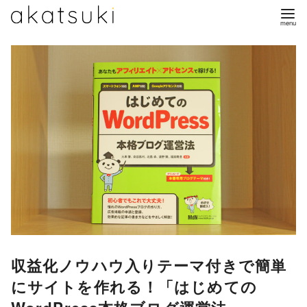
コ
ン
テ
ン
ツ
へ
移
動
収益化ノウハウ入りテーマ付きで簡単
にサイトを作れる！「はじめての