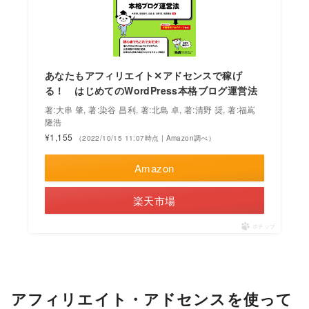
あなたもアフィリエイト✕アドセンスで稼げ
る！ はじめてのWordPress本格ブログ運営法
著:大串 肇, 著:染谷 昌利, 著:北島 卓, 著:清野 奨, 著:福嶌
隆浩
¥1,155
（2022/10/15 11:07時点 | Amazon調べ）
Amazon
楽天市場
ポチップ
アフィリエイト・アドセンスを使って