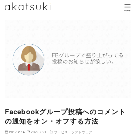
コ
ン
テ
ン
ツ
へ
移
動
Facebookグループ投稿へのコメント
の通知をオン・オフする方法
2017.2.14
2022.7.21
サービス・ソフトウェア