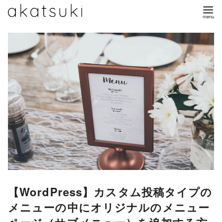
コ
ン
テ
ン
ツ
へ
移
動
【WordPress】カスタム投稿タイプの
メニューの中にオリジナルのメニュー