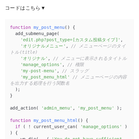
コードはこちら▼
function
my_post_menu
(
) 
{

  add_submenu_page(

'edit.php?post_type=[カスタム投稿タイプ]'
,

'オリジナルメニュー'
, 
// メニューページのタイ
トル(title)
'オリジナル'
, 
// メニューに表示されるタイトル
'manage_options'
, 
// 権限
'my-post-menu'
, 
// スラッグ
'my_post_menu_html'
// メニューページの内容
を出力する処理を行う関数名
  );

}

add_action( 
'admin_menu'
, 
'my_post_menu'
 );

function
my_post_menu_html
(
) 
{

if
 ( ! current_user_can( 
'manage_options'
 ) 
) {

    wp_die( __( 
'You do not have sufficient 