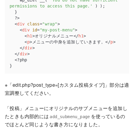
permissions to access this page.'
 ) );

  }

  ?>

<
div
class
=
"wrap"
>
<
div
id
=
"my-post-menu"
>
<
h1
>
オリジナルメニュー
</
h1
>
<
p
>
メニューの中身を追加していきます。
</
p
>
</
div
>
</
div
>
  <?php

}
※「edit.php?post_type=[カスタム投稿タイプ]」部分は適
宜調整してください。
「投稿」メニューにオリジナルのサブメニューを追加し
たときも内部的には
を使っているの
add_submenu_page
でほとんど同じような書き方になりました。