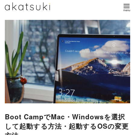
コ
ン
テ
ン
ツ
へ
移
動
Boot CampでMac・Windowsを選択
して起動する方法・起動するOSの変更