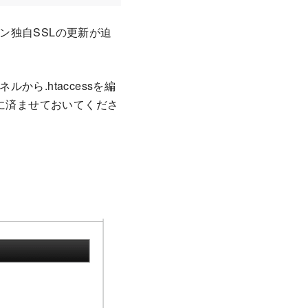
ン独自SSLの更新が迫
ら.htaccessを編
前に済ませておいてくださ