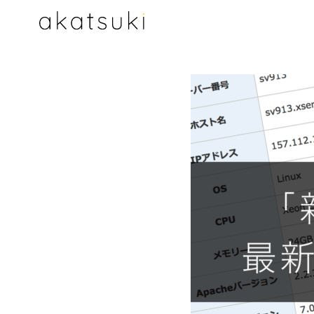
コ
ン
テ
ン
ツ
へ
移
動