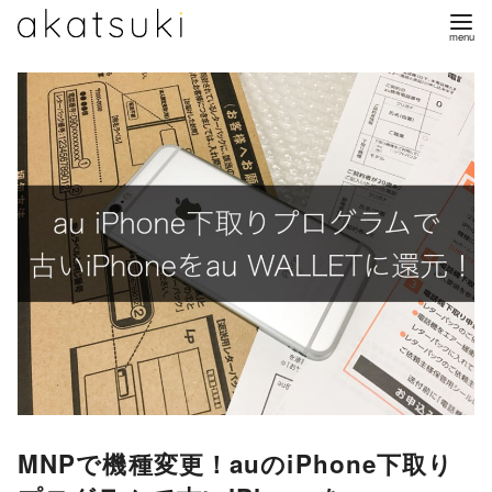
コ
ン
テ
ン
ツ
へ
移
動
MNPで機種変更！auのiPhone下取り