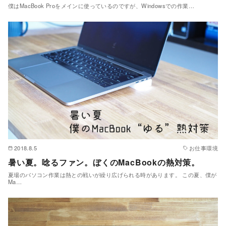
僕はMacBook Proをメインに使っているのですが、Windowsでの作業…
2018.8.5
お仕事環境
暑い夏。唸るファン。ぼくのMacBookの熱対策。
夏場のパソコン作業は熱との戦いが繰り広げられる時があります。 この夏、僕が
Ma…