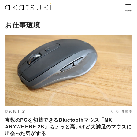
コ
ン
テ
お仕事環境
ン
ツ
へ
移
動
2018.11.21
お仕事環境
複数のPCを切替できるBluetoothマウス「MX
ANYWHERE 2S」ちょっと高いけど大満足のマウスに
出会った気がする