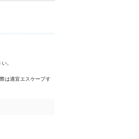
さい。
際は適宜エスケープす