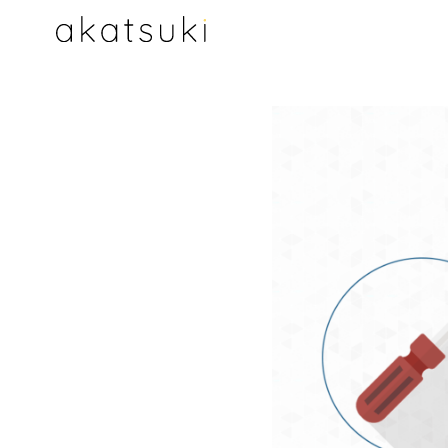
コ
ン
テ
ン
ツ
へ
移
動