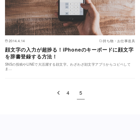
2014.4.14
持ち物・お仕事道具
顔文字の入力が超捗る！iPhoneのキーボードに顔文字
を辞書登録する方法！
SNSの投稿やLINEで大活躍する顔文字。わざわざ顔文字アプリからコピペして
ま…
4
5