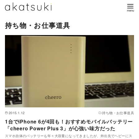
コ
ン
テ
持ち物・お仕事道具
ン
ツ
へ
移
動
2015.1.12
持ち物・お仕事道具
1台でiPhone 6が4回も！おすすめモバイルバッテリー
「cheero Power Plus 3」が心強い味方だった
スマホ自体のバッテリーも年々大容量になってきましたが、外出先でヘビーにス